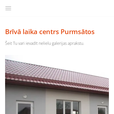
Brīvā laika centrs Purmsātos
Šeit Tu vari ievadīt nelielu galerijas aprakstu.