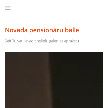
Novada pensionāru balle
Šeit Tu vari ievadīt nelielu galerijas aprakstu.