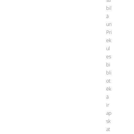
sti
bil
ā
un
Pri
ek
ul
es
bi
bli
ot
ēk
ā
ir
ap
sk
at