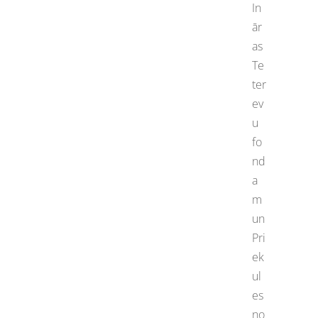
In
ār
as
Te
ter
ev
u
fo
nd
a
m
un
Pri
ek
ul
es
no