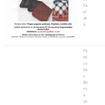
Pa
pl
ak
ā
Pa
tei
co
tie
s
Bo
ris
a
un