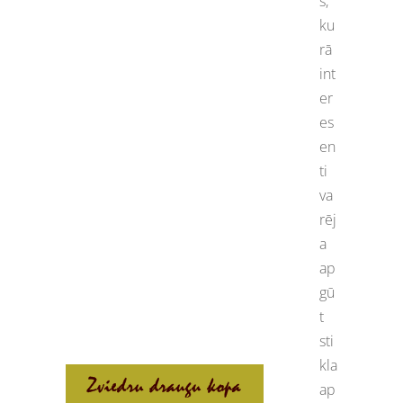
s,
ku
rā
int
er
es
en
ti
va
rēj
a
ap
gū
t
sti
kla
ap