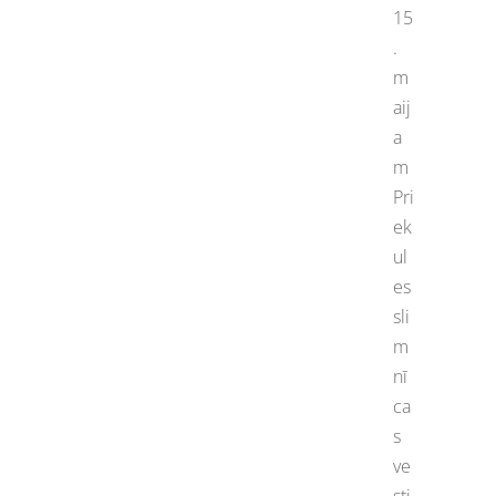
15
.
m
aij
a
m
Pri
ek
ul
es
sli
m
nī
ca
s
ve