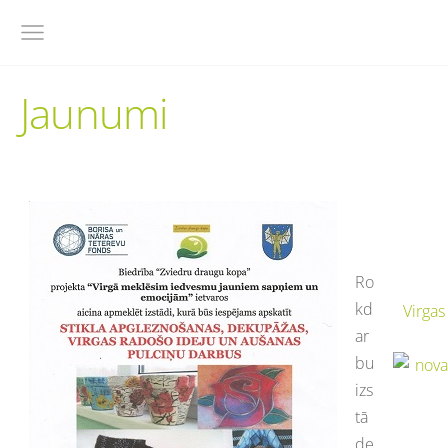
Jaunumi
Ro
kd
Virgas
ar
bu
izs
tā
de