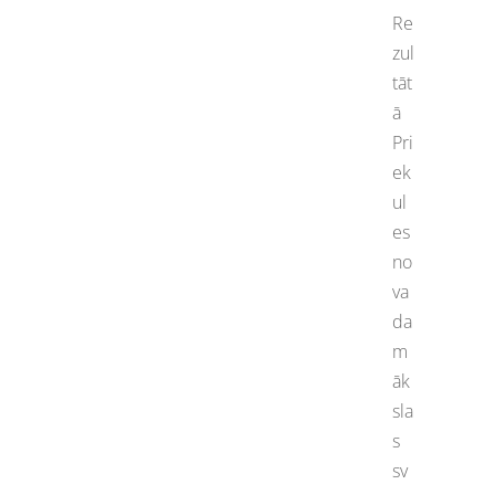
Re
zul
tāt
ā
Pri
ek
ul
es
no
va
da
m
āk
sla
s
sv