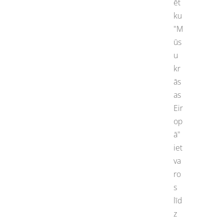
ēt
ku
"M
ūs
u
kr
ās
as
Eir
op
ā"
iet
va
ro
s
līd
z